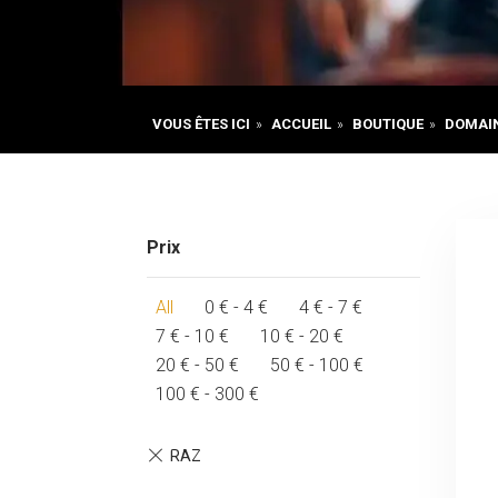
VOUS ÊTES ICI
»
ACCUEIL
»
BOUTIQUE
»
DOMAI
Prix
All
0
€
-
4
€
4
€
-
7
€
7
€
-
10
€
10
€
-
20
€
20
€
-
50
€
50
€
-
100
€
100
€
-
300
€