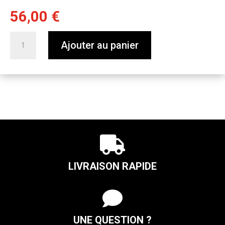
56,00
€
quantité
Ajouter au panier
de
VODKA
zeste
d'abricot
-
LE
SECRET

DE
L'HERBIER
LIVRAISON RAPIDE

UNE QUESTION ?