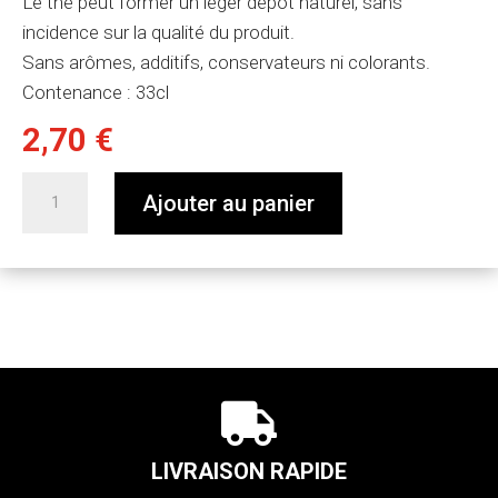
Le thé peut former un léger dépôt naturel, sans
incidence sur la qualité du produit.
Sans arômes, additifs, conservateurs ni colorants.
Contenance : 33cl
2,70
€
quantité
Ajouter au panier
de
Thé
glacé
citron
menthe
bio

LIVRAISON RAPIDE