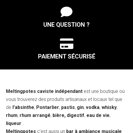

UNE QUESTION ?

PAIEMENT SÉCURISÉ
Meltingpotes caviste indépendant
est une boutique où
vous trouverez des produits artisanaux et locaux tel que
de
l’absinthe
,
Pontarlier
,
pastis
,
gin
,
vodka
,
whisky
,
rhum
,
rhum arrangé
,
bière, digestif
,
eau de vie
,
liqueur
…
Meltingpotes
c’est aussi un
bar à ambiance musicale