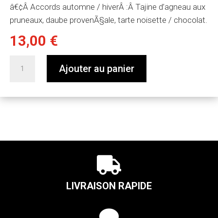
â€¢Â
Accords automne / hiver
Â :Â
Tajine d’agneau aux
pruneaux, daube provenÃ§ale, t
arte noisette / chocolat.
13,00
€
quantité
Ajouter au panier
de
CHTEAU
DE
LA
GALINIERE
-
Rouge

Cotes
Provence
LIVRAISON RAPIDE
