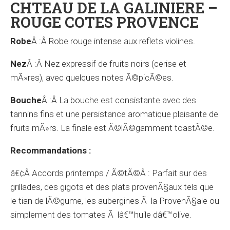
CHTEAU DE LA GALINIERE –
ROUGE COTES PROVENCE
Robe
Â :Â Robe rouge intense aux reflets violines.
Nez
Â :Â Nez expressif de fruits noirs (cerise et
mÃ»res), avec quelques notes Ã©picÃ©es.
Bouche
Â :Â La bouche est consistante avec des
tannins fins et une persistance aromatique plaisante de
fruits mÃ»rs. La finale est Ã©lÃ©gamment toastÃ©e.
Recommandations :
â€¢Â
Accords printemps / Ã©tÃ©
Â : Parfait sur des
grillades, des gigots et des plats provenÃ§aux tels que
le tian de lÃ©gume, les aubergines Ã la ProvenÃ§ale ou
simplement des tomates Ã lâ€™huile dâ€™olive.