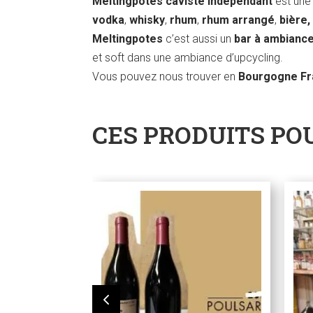
Meltingpotes caviste indépendant
est une 
vodka
,
whisky
,
rhum
,
rhum arrangé
,
bière,
Meltingpotes
c’est aussi un
bar à ambianc
et soft dans une ambiance d’upcycling.
Vous pouvez nous trouver en
Bourgogne F
CES PRODUITS PO