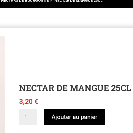
NECTARS DE BOURGOGNE
»
NECTAR DE MANGUE 25CL
NECTAR DE MANGUE 25CL
3,20
€
quantité
Ajouter au panier
de
Nectar