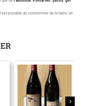
el que de
l’absinthe
,
Pontarlier
,
pastis
,
gin
,
l est possible de consommer de la bière, vin
SER