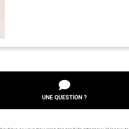
de
Mangue
25cl

UNE QUESTION ?