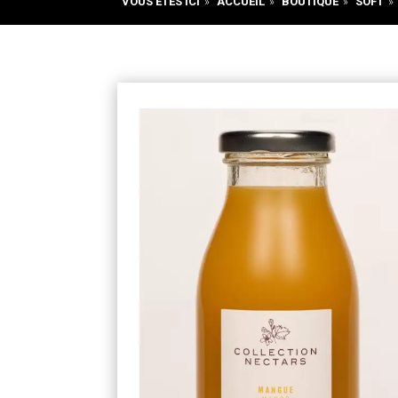
VOUS ÊTES ICI
»
ACCUEIL
»
BOUTIQUE
»
SOFT
»