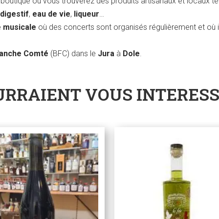
boutique où vous trouverez des produits artisanaux et locaux t
 digestif
,
eau de vie
,
liqueur
…
e musicale
où des concerts sont organisés régulièrement et où i
ranche Comté
(BFC) dans le
Jura
à
Dole
.
URRAIENT VOUS INTERES