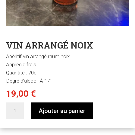
VIN ARRANGÉ NOIX
Apéritif
vin
arrangé rhum
noix
Apprécié frais.
Quantité
: 70cl
Degré d’alcool
:Â 17
°
19,00
€
quantité
Ajouter au panier
de
vin
arrangé