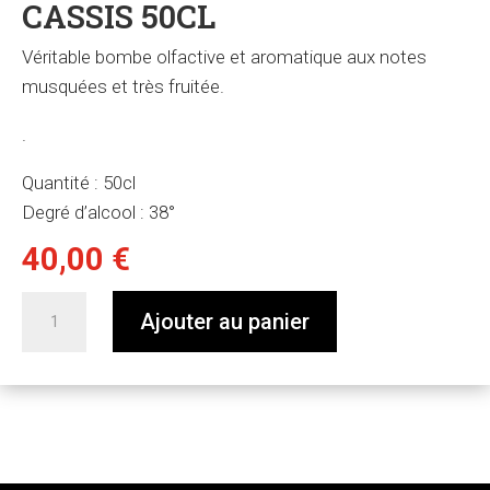
CASSIS 50CL
Véritable bombe olfactive et aromatique aux notes
musquées et très fruitée.
.
Quantité
: 50cl
Degré d’alcool
:
38°
40,00
€
quantité
Ajouter au panier
de
Cassis
50cl