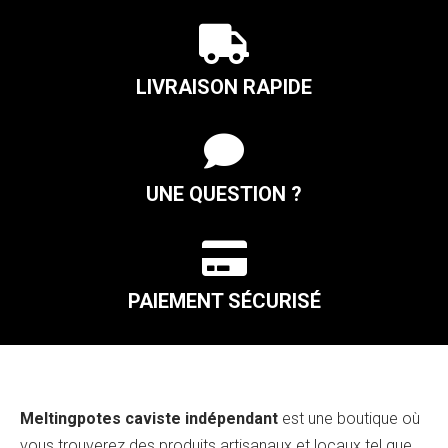

LIVRAISON RAPIDE

UNE QUESTION ?

PAIEMENT SÉCURISÉ
Meltingpotes caviste indépendant
est une boutique où
vous trouverez des produits artisanaux et locaux tel que