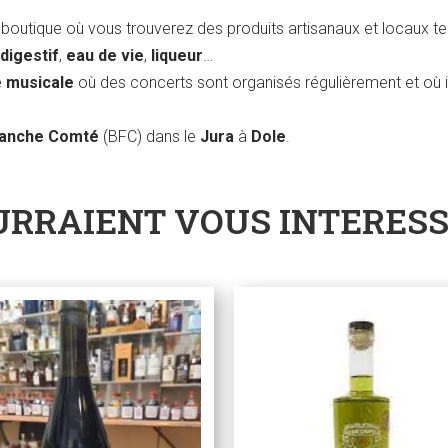
boutique où vous trouverez des produits artisanaux et locaux t
 digestif
,
eau de vie
,
liqueur
…
e musicale
où des concerts sont organisés régulièrement et où i
ranche Comté
(BFC) dans le
Jura
à
Dole
.
URRAIENT VOUS INTERES