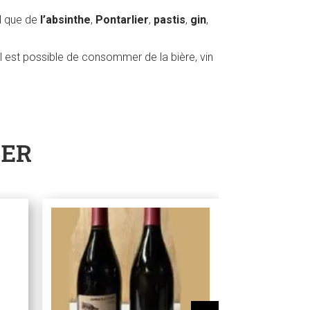
el que de
l’absinthe
,
Pontarlier
,
pastis
,
gin
,
l est possible de consommer de la bière, vin
SER