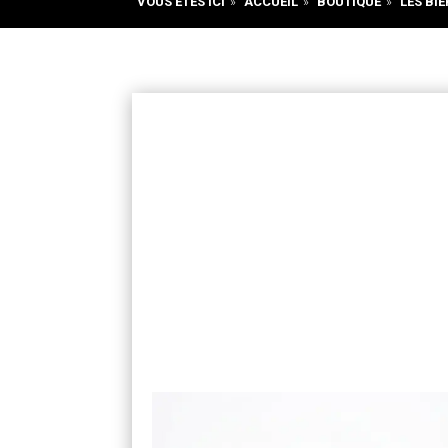
VOUS ÊTES ICI
»
ACCUEIL
»
BOUTIQUE
»
LES BIÈ