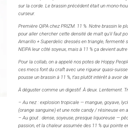
sur la corde. Le brassin précédent était un mono-hou
curseur.
Première QIPA chez PRIZM.
11 %.
Notre brassin le p
pour aller chercher cette densité de malt qu’il faut pou
Amarillo + Superdelic dressés en triangle, fermenté 
NEIPA leur côté soyeux, mais à 11 % ça devient autre
Pour la collab, on a appelé nos potes de
Hoppy Peopl
ces mecs font du craft avec une rigueur quasi-suisse
pousse un brassin à 11 %, t’as plutôt intérêt à avoir
À déguster comme un digestif. À deux. Lentement. T
– Au nez : explosion tropicale — mangue, goyave, l
(orange sanguine) et une note candy / résineuse en a
– Au gout : dense, soyeuse, presque liquoreuse — pêch
passion, et la chaleur assumée des 11 % qui pointe en