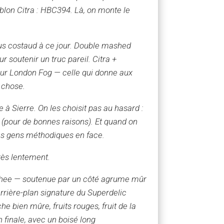
blon Citra : HBC394. Là, on monte le
lus costaud à ce jour. Double mashed
r soutenir un truc pareil. Citra +
sur London Fog — celle qui donne aux
 chose.
e
à Sierre. On les choisit pas au hasard :
 (pour de bonnes raisons). Et quand on
 des gens méthodiques en face.
rès lentement.
ychee — soutenue par un côté agrume mûr
rrière-plan signature du Superdelic
e bien mûre, fruits rouges, fruit de la
 finale, avec un boisé long