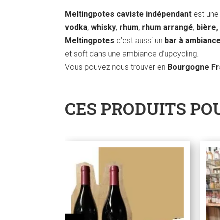
Meltingpotes caviste indépendant
est une 
vodka
,
whisky
,
rhum
,
rhum arrangé
,
bière,
Meltingpotes
c’est aussi un
bar à ambianc
et soft dans une ambiance d’upcycling.
Vous pouvez nous trouver en
Bourgogne F
CES PRODUITS PO