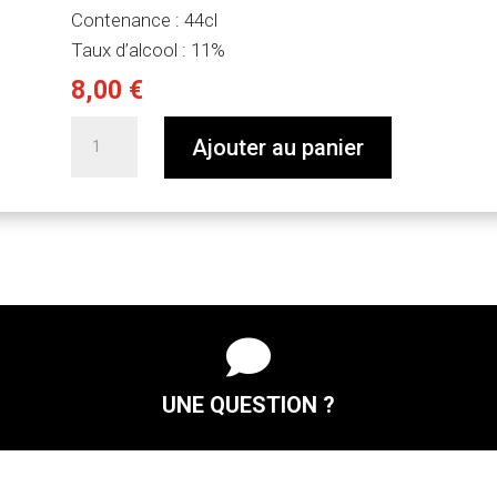
Contenance : 44cl
Taux d’alcool : 11%
8,00
€
quantité
Ajouter au panier
de
Conte
Cruel

UNE QUESTION ?