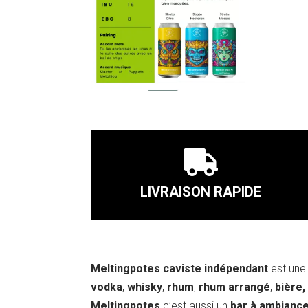

LIVRAISON RAPIDE
Meltingpotes caviste indépendant
est une 
vodka
,
whisky
,
rhum
,
rhum arrangé
,
bière,
Meltingpotes
c’est aussi un
bar à ambianc