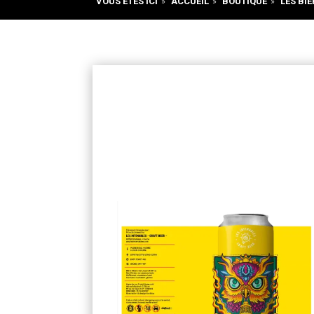
VOUS ÊTES ICI
»
ACCUEIL
»
BOUTIQUE
»
LES BIÈ