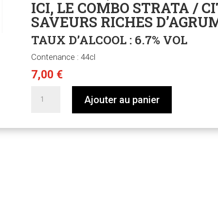
ICI, LE COMBO STRATA / C
SAVEURS RICHES D’AGRUM
TAUX D’ALCOOL : 6.7% VOL
Contenance : 44cl
7,00
€
quantité
Ajouter au panier
de
Master
of
Strata
#1
-
Strata
x
Citra