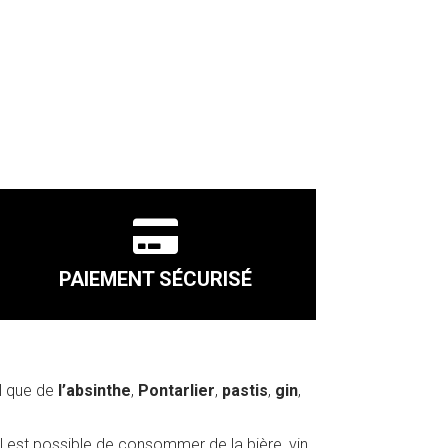

PAIEMENT SÉCURISÉ
el que de
l’absinthe
,
Pontarlier
,
pastis
,
gin
,
l est possible de consommer de la bière, vin