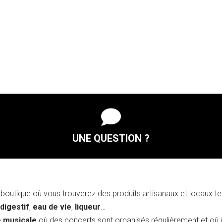
-
44
cl

UNE QUESTION ?
boutique où vous trouverez des produits artisanaux et locaux t
 digestif
,
eau de vie
,
liqueur
…
e musicale
où des concerts sont organisés régulièrement et où i