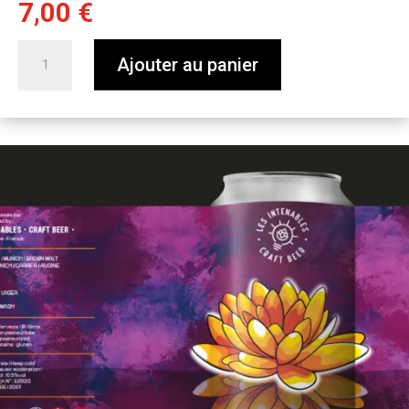
7,00
€
quantité
Ajouter au panier
de
Darker
Flower
-
Imperial
Baltic
Porter
-
44
cl
-
L