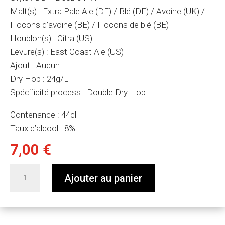
Malt(s) : Extra Pale Ale (DE) / Blé (DE) / Avoine (UK) /
Flocons d’avoine (BE) / Flocons de blé (BE)
Houblon(s) : Citra (US)
Levure(s) : East Coast Ale (US)
Ajout : Aucun
Dry Hop : 24g/L
Spécificité process : Double Dry Hop
Contenance : 44cl
Taux d’alcool : 8%
7,00
€
quantité
Ajouter au panier
de
Bière
-
Road