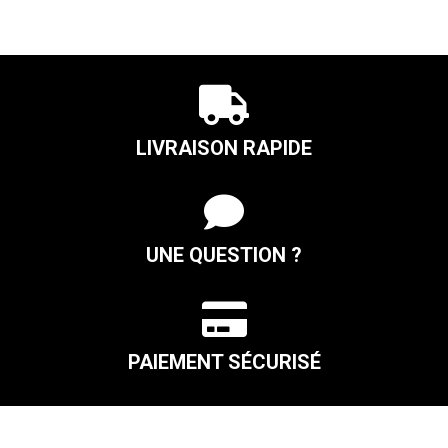
To
New
Horizon

-
DDH
LIVRAISON RAPIDE
Double
IPA

-
44
UNE QUESTION ?

PAIEMENT SÉCURISÉ