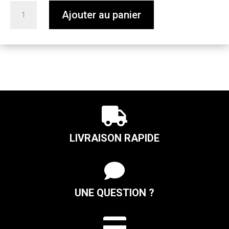
quantité
Ajouter au panier
de
Summer
IPA
-
33cl

LIVRAISON RAPIDE

UNE QUESTION ?
