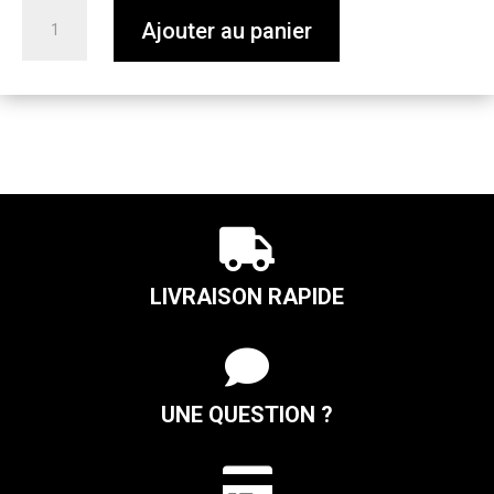
quantité
Ajouter au panier
de
Blonde
dorée
33cl
5,5%

LIVRAISON RAPIDE

UNE QUESTION ?
