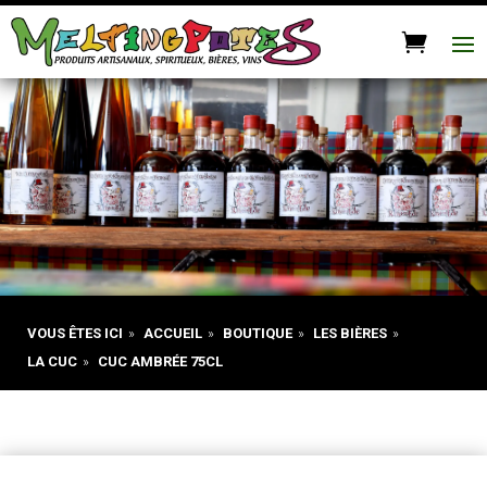
VOUS ÊTES ICI
»
ACCUEIL
»
BOUTIQUE
»
LES BIÈRES
»
LA CUC
»
CUC AMBRÉE 75CL