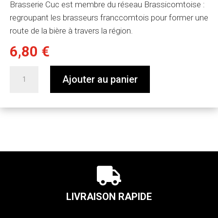
Brasserie Cuc est membre du réseau Brassicomtoise :
regroupant les brasseurs franccomtois pour former une
route de la bière à travers la région.
6,80
€
quantité
Ajouter au panier
de
CUC
Ambrée
75cl

LIVRAISON RAPIDE