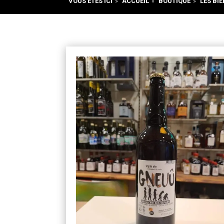
VOUS ÊTES ICI
»
ACCUEIL
»
BOUTIQUE
»
LES BIÈ