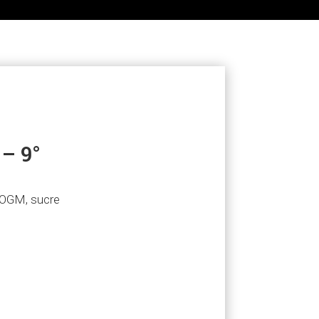
– 9°
s OGM, sucre