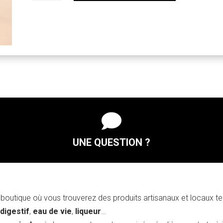
Gneuû
-
triple
ALE
75cl
-
9°

UNE QUESTION ?
boutique où vous trouverez des produits artisanaux et locaux t
 digestif
,
eau de vie
,
liqueur
…