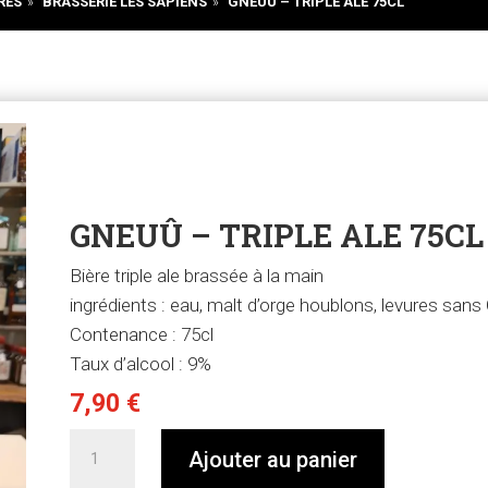
RES
»
BRASSERIE LES SAPIENS
»
GNEUÛ – TRIPLE ALE 75CL
GNEUÛ – TRIPLE ALE 75CL 
Bière triple ale brassée à la main
ingrédients : eau, malt d’orge houblons, levures san
Contenance : 75cl
Taux d’alcool : 9%
7,90
€
quantité
Ajouter au panier
de