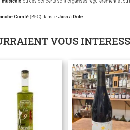
e musicale
où des concerts sont organisés régulièrement et où i
ranche Comté
(BFC) dans le
Jura
à
Dole
.
URRAIENT VOUS INTERES