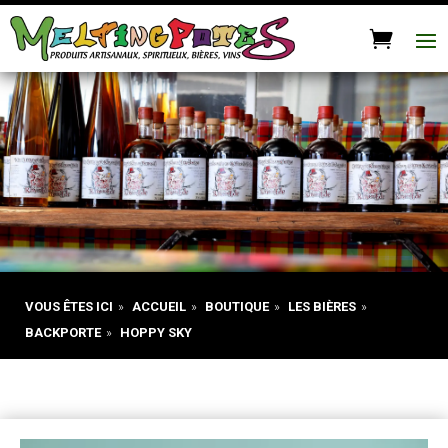
VOUS ÊTES ICI
»
ACCUEIL
»
BOUTIQUE
»
LES BIÈRES
»
BACKPORTE
»
HOPPY SKY