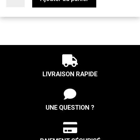
de
Hoppy
Sky

LIVRAISON RAPIDE

UNE QUESTION ?
