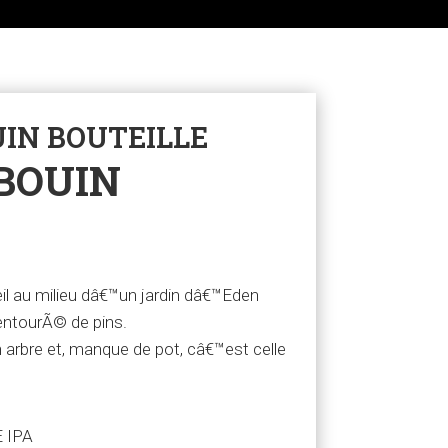
UIN BOUTEILLE
ABOUIN
l au milieu dâ€™un jardin dâ€™Eden
entourÃ© de pins.
 arbre et, manque de pot, câ€™est celle
 IPA