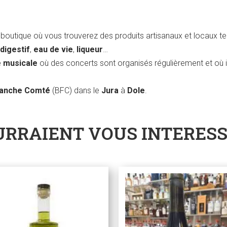
boutique où vous trouverez des produits artisanaux et locaux t
 digestif
,
eau de vie
,
liqueur
…
e musicale
où des concerts sont organisés régulièrement et où i
ranche Comté
(BFC) dans le
Jura
à
Dole
.
URRAIENT VOUS INTERES