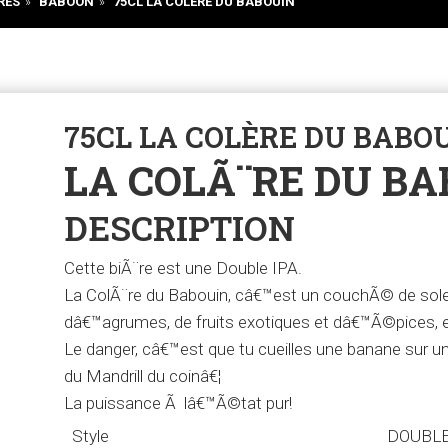
RES
»
BABOON
»
75CL LA COLÈRE DU BABOUIN
75CL LA COLÈRE DU BABO
LA COLÃ¨RE DU B
DESCRIPTION
Cette biÃ¨re est une Double IPA.
La ColÃ¨re du Babouin, câ€™est un couchÃ© de solei
dâ€™agrumes, de fruits exotiques et dâ€™Ã©pices, 
Le danger, câ€™est que tu cueilles une banane sur un
du Mandrill du coinâ€¦
La puissance Ã lâ€™Ã©tat pur!
Style
DOUBLE