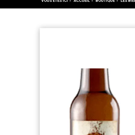
VOUS ÊTES ICI
»
ACCUEIL
»
BOUTIQUE
»
LES BIÈ