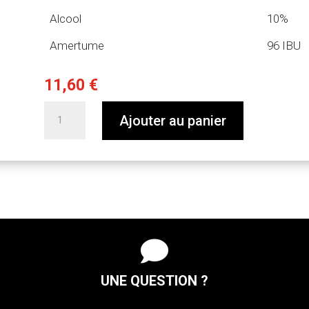
Alcool
10%
Amertume
96 IBU
11,60
€
quantité
Ajouter au panier
de
75cl
La
Colère
du
Babouin
bouteille

UNE QUESTION ?