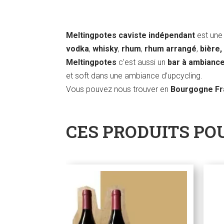
Meltingpotes caviste indépendant
est une 
vodka
,
whisky
,
rhum
,
rhum arrangé
,
bière,
Meltingpotes
c’est aussi un
bar à ambianc
et soft dans une ambiance d’upcycling.
Vous pouvez nous trouver en
Bourgogne F
CES PRODUITS PO