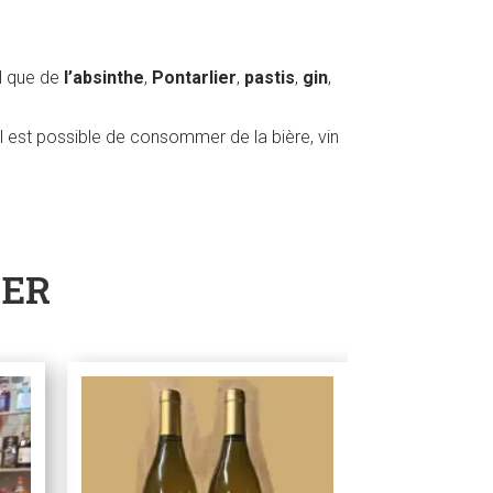
el que de
l’absinthe
,
Pontarlier
,
pastis
,
gin
,
l est possible de consommer de la bière, vin
SER