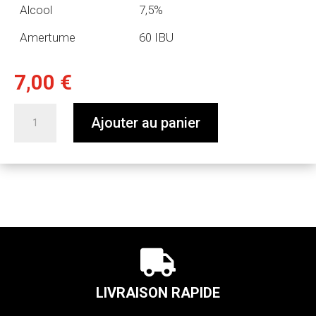
Alcool
7,5%
Amertume
60 IBU
7,00
€
quantité
Ajouter au panier
de
75cl
Ape
Bunga
bouteilles

LIVRAISON RAPIDE