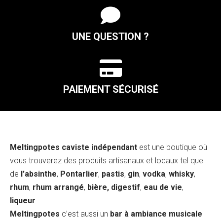

UNE QUESTION ?

PAIEMENT SÉCURISÉ
Meltingpotes caviste indépendant
est une boutique où
vous trouverez des produits artisanaux et locaux tel que
de
l’absinthe
,
Pontarlier
,
pastis
,
gin
,
vodka
,
whisky
,
rhum
,
rhum arrangé
,
bière, digestif
,
eau de vie
,
liqueur
…
Meltingpotes
c’est aussi un
bar à ambiance musicale