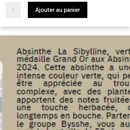
quantité
Ajouter au panier
de
La
Sibylline
-
65°
-
50cl