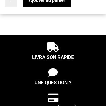
Ajouter au panier
de
Absinthe
"
La
Blanche
"
56%

20cl
LIVRAISON RAPIDE

UNE QUESTION ?
