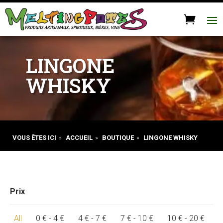
LINGONE
WHISKY
VOUS ÊTES ICI
»
ACCUEIL
»
BOUTIQUE
»
LINGONE WHISKY
Prix
All
0
€
-
4
€
4
€
-
7
€
7
€
-
10
€
10
€
-
20
€