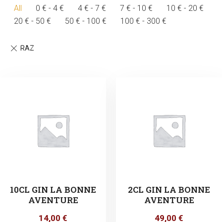
All
0
€
-
4
€
4
€
-
7
€
7
€
-
10
€
10
€
-
20
€
20
€
-
50
€
50
€
-
100
€
100
€
-
300
€
10CL GIN LA BONNE
2CL GIN LA BONNE
AVENTURE
AVENTURE
14,00
€
49,00
€