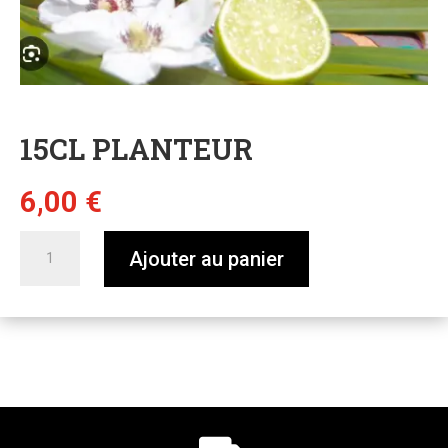
15CL PLANTEUR
6,00
€
quantité
Ajouter au panier
de
15cl
planteur