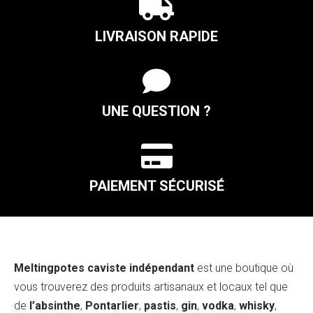

LIVRAISON RAPIDE

UNE QUESTION ?

PAIEMENT SÉCURISÉ
Meltingpotes caviste indépendant
est une boutique où
vous trouverez des produits artisanaux et locaux tel que
de
l’absinthe
,
Pontarlier
,
pastis
,
gin
,
vodka
,
whisky
,